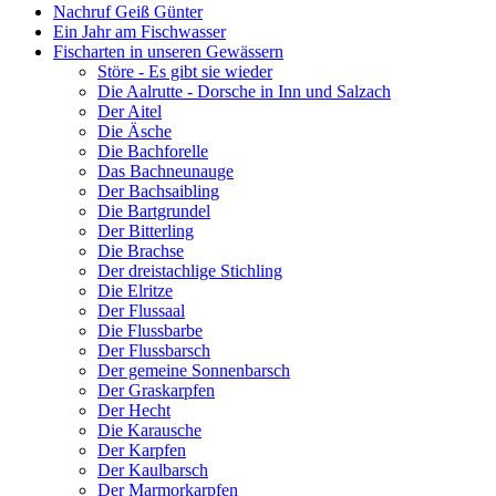
Nachruf Geiß Günter
Ein Jahr am Fischwasser
Fischarten in unseren Gewässern
Störe - Es gibt sie wieder
Die Aalrutte - Dorsche in Inn und Salzach
Der Aitel
Die Äsche
Die Bachforelle
Das Bachneunauge
Der Bachsaibling
Die Bartgrundel
Der Bitterling
Die Brachse
Der dreistachlige Stichling
Die Elritze
Der Flussaal
Die Flussbarbe
Der Flussbarsch
Der gemeine Sonnenbarsch
Der Graskarpfen
Der Hecht
Die Karausche
Der Karpfen
Der Kaulbarsch
Der Marmorkarpfen